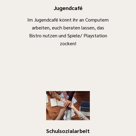
Verfügung
Jugendcafé
stehen.
Im Jugendcafé könnt ihr an Computern
Außerdem
arbeiten, euch beraten lassen, das
realisiert der
Bistro nutzen und Spiele/ Playstation
Jugendrat
zocken!
eigene
Projekte in
Zusammenarbeit
mit der
Abteilung
Jugendförderung
und anderen
Kooperationspartnern.
Mit Euren
Wünschen,
Ideen, Fragen
Schulsozialarbeit
und