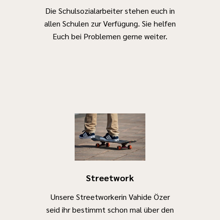
Anregungen
Die Schulsozialarbeiter stehen euch in
könnt Ihr Euch
allen Schulen zur Verfügung. Sie helfen
gerne direkt
Euch bei Problemen gerne weiter.
per Email an
den Jugendrat
wenden oder
die
Fachberatung
der Stadt
Wesseling
kontaktieren.
Erreichbarkeit
des
Streetwork
Jugendrates
:
Unsere Streetworkerin Vahide Özer
seid ihr bestimmt schon mal über den